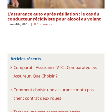
L’assurance auto après résiliation : le cas du
Co
conducteur récidiviste pour alcool au volant
su
mars 4th, 2025
|
0 Comments
nove
Articles récents
Comparatif Assurance VTC : Comparateur vs
Assureur, Que Choisir ?
Comment choisir une assurance moto pas
cher : contrat deux roues
Trouver une assurance moto après