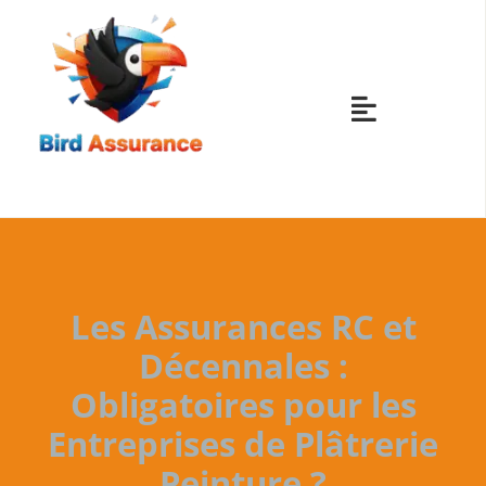
Skip
to
content
Toggle
Navigatio
ASSURANCES
ASSURANCES
Les Assurances RC et
ASSURANCES
Décennales :
Obligatoires pour les
ASSURANCES
Entreprises de Plâtrerie
Peinture ?
AUTRES ASS