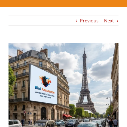
Previous
Next
View
Larger
Image