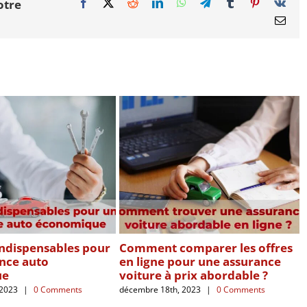
otre
Facebook
X
Reddit
LinkedIn
WhatsApp
Telegram
Tumblr
Pinterest
Vk
Emai
indispensables pour
Comment comparer les offres
nce auto
en ligne pour une assurance
ue
voiture à prix abordable ?
d
 2023
|
0 Comments
décembre 18th, 2023
|
0 Comments