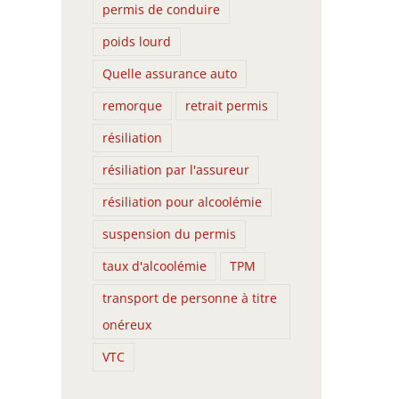
permis de conduire
l
poids lourd
Quelle assurance auto
remorque
retrait permis
résiliation
résiliation par l'assureur
résiliation pour alcoolémie
suspension du permis
taux d'alcoolémie
TPM
transport de personne à titre
Trouver une assurance
Assurance scooter pou
onéreux
décennale en ligne abordable
que choisir ?
VTC
écembre 3rd, 2023
|
0 Comments
octobre 26th, 2023
|
0 Commen