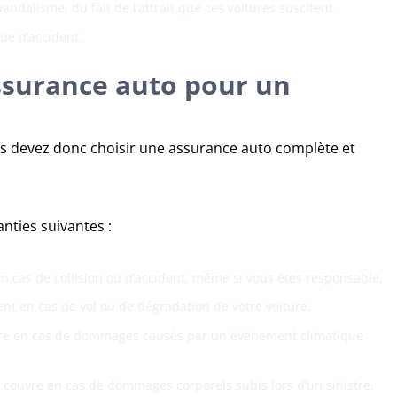
andalisme, du fait de l’attrait que ces voitures suscitent.
ue d’accident.
surance auto pour un
us devez donc choisir une assurance auto complète et
anties suivantes :
n cas de collision ou d’accident, même si vous êtes responsable.
ent en cas de vol ou de dégradation de votre voiture.
uvre en cas de dommages causés par un événement climatique
 couvre en cas de dommages corporels subis lors d’un sinistre.