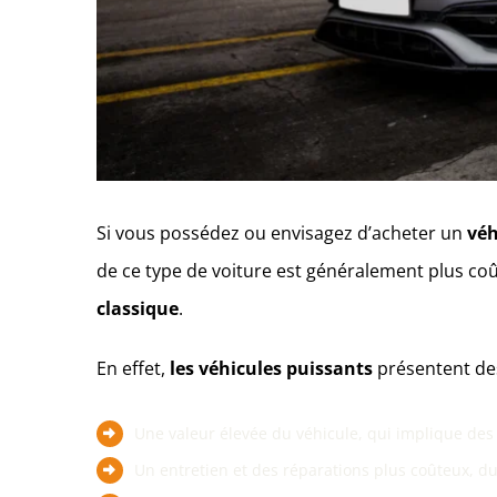
Si vous possédez ou envisagez d’acheter un
véh
de ce type de voiture est généralement plus coût
classique
.
En effet,
les véhicules puissants
présentent des
Une valeur élevée du véhicule, qui implique des
Un entretien et des réparations plus coûteux, du f