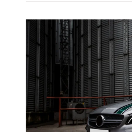
View
Larger
Image