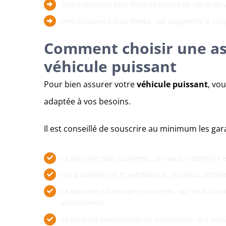
Une exposition plus forte au risque de vol et de v
Une puissance plus élevée, qui augmente le risq
Comment choisir une as
véhicule puissant
Pour bien assurer votre
véhicule puissant
, vo
adaptée à vos besoins.
Il est conseillé de souscrire au minimum les gar
La garantie tous accidents, qui vous indemnise e
Les garanties vol et vandalisme, qui vous protèg
La garantie catastrophe naturelle, qui vous co
exceptionnel.
La garantie personnelle du conducteur, qui vous