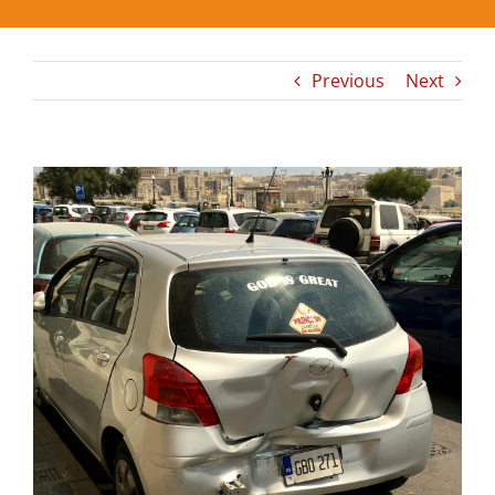
Previous
Next
View
Larger
Image