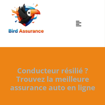
Skip
to
content
Toggle
Navigatio
ASSURANCES
ASSURANCES
Conducteur résilié ?
ASSURANCES
Trouvez la meilleure
assurance auto en ligne
ASSURANCES
AUTRES ASS