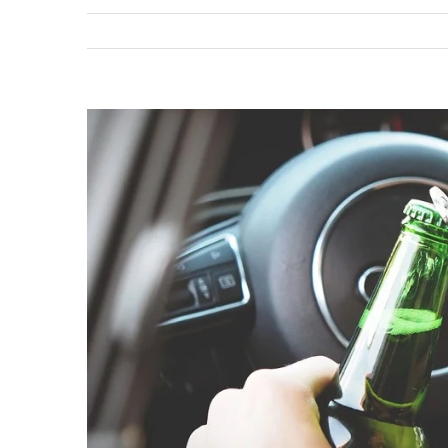
View
Larger
Image