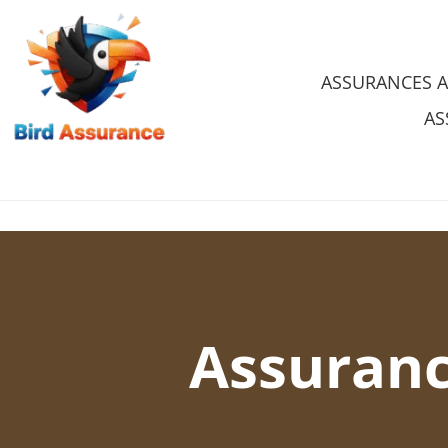
Skip
to
ASSURANCES 
content
AS
Assuranc