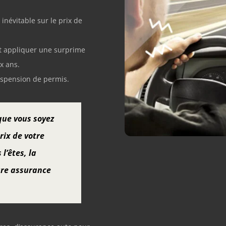
névitable sur le prix de
nt appliquer une surprime
x ans.
uspension de permis.
que vous soyez
prix de votre
l’êtes, la
ure assurance