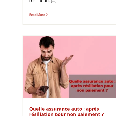
résiliation, [...]
Read More
Quelle assurance auto : après
résiliation pour non paiement ?