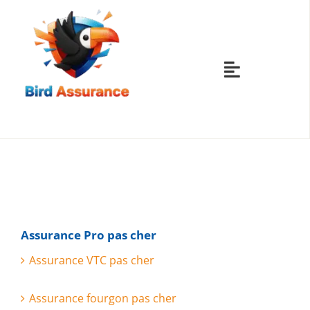
Skip
to
content
Toggle
Navigatio
ASSURANCES
ASSURANCES
ASSURANCES
Assurance Pro pas cher
Assurance VTC pas cher
ASSURANCES
Assurance fourgon pas cher
AUTRES ASS