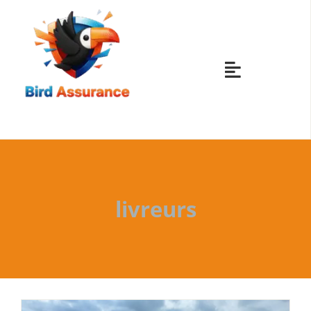
Skip
to
content
Toggle
Navigatio
ASSURANCES
ASSURANCES
livreurs
ASSURANCES
ASSURANCES
AUTRES ASS