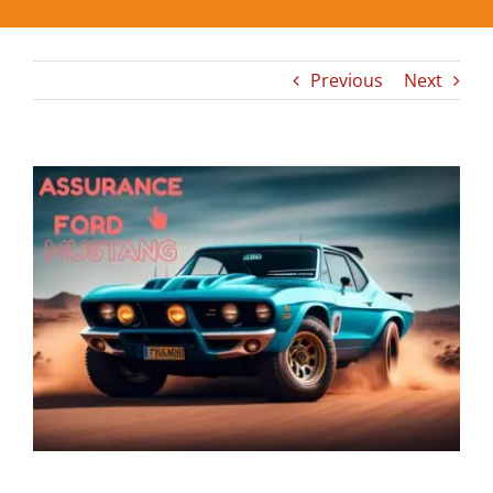
Previous
Next
View
Larger
Image