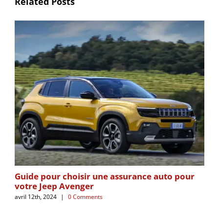
Related Posts
Guide pour choisir une assurance auto pour
Fa
votre Jeep Avenger
ou
avril 12th, 2024
|
0 Comments
octo